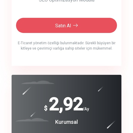
Satın Al
E-Ticaret yönetim özelliği bulunmaktadır. Sürekli büyüyen bir
kitleye ve çevrimiçi varlığa sahip siteler için mükemmel.
crm auto cync
click to call back
240
2,92
$
$
/year
/Ay
track energy costs
Coroprate
Kurumsal
predictive dialing