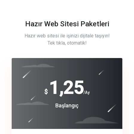
Hazır Web Sitesi Paketleri
Hazır web sitesi ile işinizi dijitale taşıyın!
Tek tıkla, otomatik!
Free
1,25
$
/Ay
Basic
Başlangıç