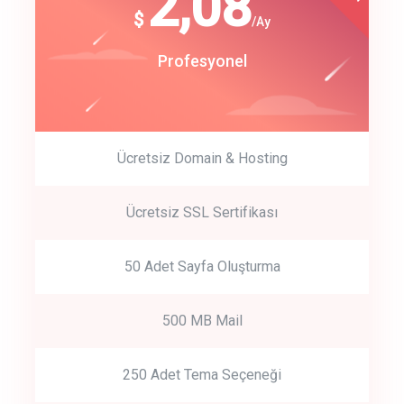
180
2,08
$
$
/year
/Ay
track energy costs
Start Up
Profesyonel
predictive dialing
Ücretsiz Domain & Hosting
Get Started
Ücretsiz SSL Sertifikası
Start by trying our service for 30 days free trial no credit card
required.
50 Adet Sayfa Oluşturma
500 MB Mail
250 Adet Tema Seçeneği