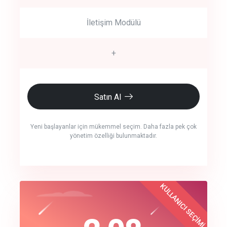
İletişim Modülü
+
Satın Al
Yeni başlayanlar için mükemmel seçim. Daha fazla pek çok
yönetim özelliği bulunmaktadır.
crm auto cync
KULLANICI SEÇİMİ
Best Choice
click to call back