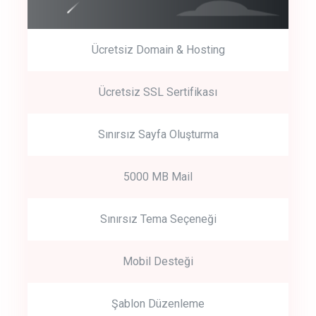
Ücretsiz Domain & Hosting
Get Started
Ücretsiz SSL Sertifikası
Start by trying our service for 30 days free trial no credit card
required.
Sınırsız Sayfa Oluşturma
5000 MB Mail
Sınırsız Tema Seçeneği
Mobil Desteği
Şablon Düzenleme